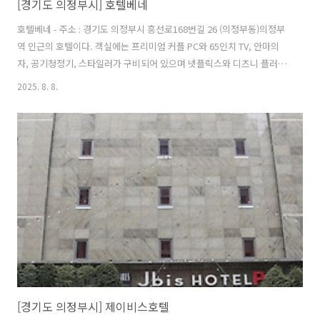
[경기도 의정부시] 호텔베네
호텔베네 - 주소 : 경기도 의정부시 흥선로168번길 26 (의정부동)의정부
역 인근의 호텔이다. 객실에는 프리미엄 커플 PC와 65인치 TV, 안마의
자, 공기청정기, 스타일러가 구비되어 있으며 넷플릭스와 디즈니 플러스
서비스를 무료로 제공한다. 3PC 룸도 있어 게임을 할 수 있다. 1층 로비
2025. 8. 8.
에는 간이매점이 있으며 간단한 라면, 만두, 햄버거, 음료 등은 룸서비스
도 가능하다. 보드게임은 추가 비용 없이 대여 서비스를 한다. 주차장은
실외와 지하에 있다.지하철 1호선 의정부역 3번 출구에서 150m 거리에
있으며 인근에는 의류 쇼핑과 먹거리, 볼거리, 놀거리가 다양한 의정부
로데오거리가 있으며 의정부아트캠프가 있다. ※ 소개 정보 - 객실유형 :
스탠다드 / 디럭스 - 입실시간 : 18:00 - 퇴실시간..
[경기도 의정부시] 제이비스호텔