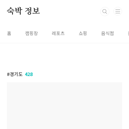
본문 바로가기
숙박 정보
홈
캠핑장
레포츠
쇼핑
음식점
경기도
428