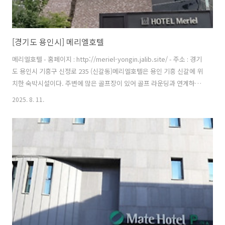
[경기도 용인시] 메리엘호텔
메리엘호텔 - 홈페이지 : http://meriel-yongin.jalib.site/ - 주소 : 경기
도 용인시 기흥구 신정로 235 (신갈동)메리엘호텔은 용인 기흥 신갈에 위
치한 숙박시설이다. 주변에 많은 골프장이 있어 골프 라운딩과 연계하여
이용하기 좋다. 특히 객실 내에서도 사우나를 하며 피로를 풀 수 있다. 또
2025. 8. 11.
한 고속도로, 전철역이 인접해 있고 수원시가지와 멀지 않아 접근성도 좋
은 편이다. 주변에는 골프장 외에 용인 보정동 고분군, 광교호수공원 등
이 있어 연계하여 둘러볼 수 있다. ※ 소개 정보 - 객실유형 : 프리미엄
2PC / 트윈 / 사우나 / 로얄 스위트 / 고사양 PC / 디럭스 - 입실시간 :
22:00 - 퇴실시간 : 12:00 - 문의및안내 : 0507-1461-2035 - 주차시..